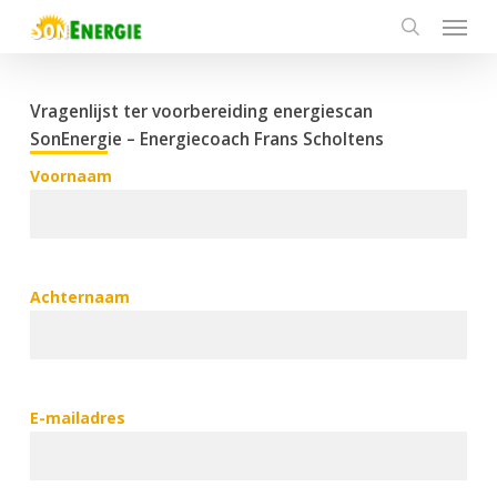
Menu
Skip
to
search
main
content
Vragenlijst ter voorbereiding energiescan
SonEnergie – Energiecoach Frans Scholtens
Voornaam
Achternaam
E-mailadres