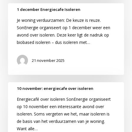
1
1 december Energiecafe Isoleren
december
Je woning verduurzamen: De keuze is reuze.
Energiecafe
SonEnergie organiseert op 1 december weer een
Isoleren
avond over isoleren. Deze keer ligt de nadruk op
biobased isoleren – dus isoleren met…
21 november 2025
10
10 november: energiecafe over isoleren
november:
Energiecafé over isoleren SonEnergie organiseert
energiecafe
op 10 november een interessante avond over
over
isoleren. Soms vergeten we het, maar isoleren is
isoleren
de basis van het verduurzamen van je woning.
Want alle…