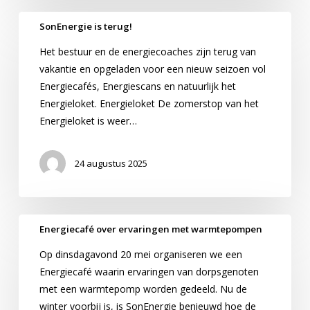
SonEnergie
SonEnergie is terug!
is
Het bestuur en de energiecoaches zijn terug van
terug!
vakantie en opgeladen voor een nieuw seizoen vol
Energiecafés, Energiescans en natuurlijk het
Energieloket. Energieloket De zomerstop van het
Energieloket is weer…
24 augustus 2025
Energiecafé
Energiecafé over ervaringen met warmtepompen
over
Op dinsdagavond 20 mei organiseren we een
ervaringen
Energiecafé waarin ervaringen van dorpsgenoten
met
met een warmtepomp worden gedeeld. Nu de
warmtepompen
winter voorbij is, is SonEnergie benieuwd hoe de