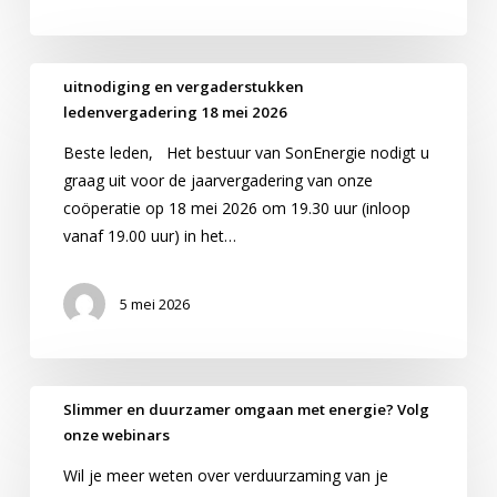
uitnodiging
uitnodiging en vergaderstukken
en
ledenvergadering 18 mei 2026
vergaderstukken
Beste leden, Het bestuur van SonEnergie nodigt u
ledenvergadering
graag uit voor de jaarvergadering van onze
18
coöperatie op 18 mei 2026 om 19.30 uur (inloop
mei
vanaf 19.00 uur) in het…
2026
5 mei 2026
Slimmer
Slimmer en duurzamer omgaan met energie? Volg
en
onze webinars
duurzamer
Wil je meer weten over verduurzaming van je
omgaan