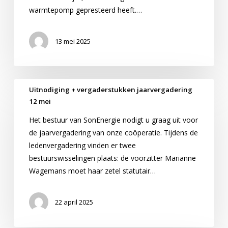
warmtepomp gepresteerd heeft.…
13 mei 2025
Uitnodiging
Uitnodiging + vergaderstukken jaarvergadering
+
12 mei
vergaderstukken
Het bestuur van SonEnergie nodigt u graag uit voor
jaarvergadering
de jaarvergadering van onze coöperatie. Tijdens de
12
ledenvergadering vinden er twee
mei
bestuurswisselingen plaats: de voorzitter Marianne
Wagemans moet haar zetel statutair…
22 april 2025