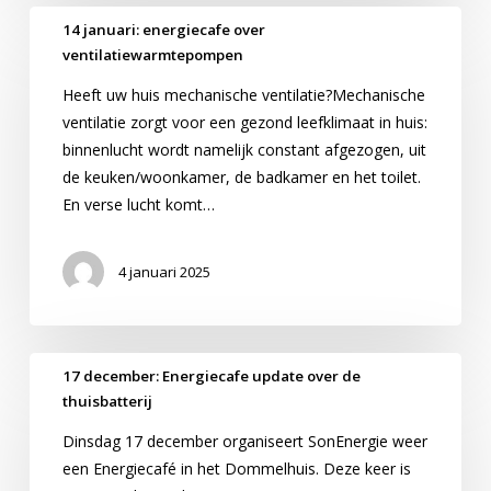
14
14 januari: energiecafe over
januari:
ventilatiewarmtepompen
energiecafe
Heeft uw huis mechanische ventilatie?Mechanische
over
ventilatie zorgt voor een gezond leefklimaat in huis:
ventilatiewarmtepompen
binnenlucht wordt namelijk constant afgezogen, uit
de keuken/woonkamer, de badkamer en het toilet.
En verse lucht komt…
4 januari 2025
17
17 december: Energiecafe update over de
december:
thuisbatterij
Energiecafe
Dinsdag 17 december organiseert SonEnergie weer
update
een Energiecafé in het Dommelhuis. Deze keer is
over