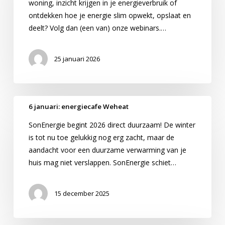
woning, inzicht krijgen in je energieverbruik of
met
ontdekken hoe je energie slim opwekt, opslaat en
energie?
deelt? Volg dan (een van) onze webinars.…
Volg
onze
webinars
25 januari 2026
6
6 januari: energiecafe Weheat
januari:
SonEnergie begint 2026 direct duurzaam! De winter
energiecafe
is tot nu toe gelukkig nog erg zacht, maar de
Weheat
aandacht voor een duurzame verwarming van je
huis mag niet verslappen. SonEnergie schiet…
15 december 2025