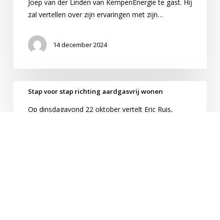
Joep van der Linden van KempenEnergie te gast. Hij
de
zal vertellen over zijn ervaringen met zijn…
thuisbatterij
14 december 2024
Stap
Stap voor stap richting aardgasvrij wonen
voor
Op dinsdagavond 22 oktober vertelt Eric Ruis,
stap
inwoner van ’t Zand, over zijn ervaringen met het
richting
verduurzamen van zijn woning. Van koudebruggen
aardgasvrij
oplossen tot zonnepanelen plaatsen en van
wonen
warmtepompen tot…
10 oktober 2024