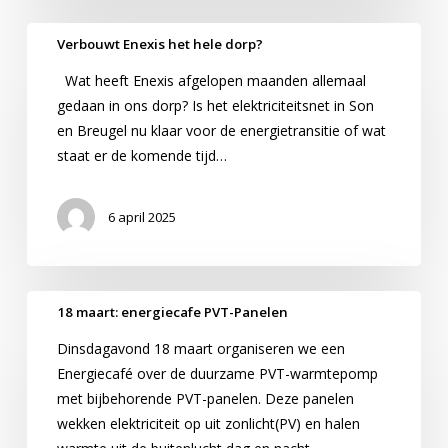
Verbouwt
Verbouwt Enexis het hele dorp?
Enexis
Wat heeft Enexis afgelopen maanden allemaal
het
gedaan in ons dorp? Is het elektriciteitsnet in Son
hele
en Breugel nu klaar voor de energietransitie of wat
dorp?
staat er de komende tijd…
6 april 2025
18
18 maart: energiecafe PVT-Panelen
maart:
Dinsdagavond 18 maart organiseren we een
energiecafe
Energiecafé over de duurzame PVT-warmtepomp
PVT-
met bijbehorende PVT-panelen. Deze panelen
Panelen
wekken elektriciteit op uit zonlicht(PV) en halen