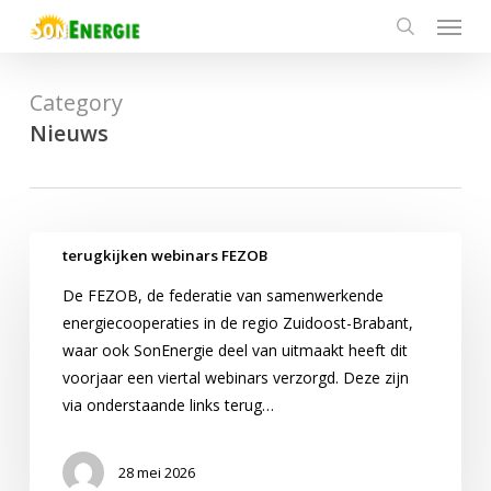
Menu
Skip
to
search
main
content
Category
Nieuws
terugkijken
terugkijken webinars FEZOB
webinars
De FEZOB, de federatie van samenwerkende
FEZOB
energiecooperaties in de regio Zuidoost-Brabant,
waar ook SonEnergie deel van uitmaakt heeft dit
voorjaar een viertal webinars verzorgd. Deze zijn
via onderstaande links terug…
28 mei 2026