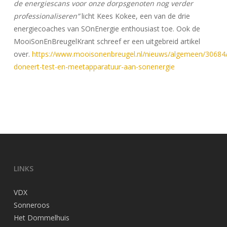
de energiescans voor onze dorpsgenoten nog verder
professionaliseren”
licht Kees Kokee, een van de drie
energiecoaches van SOnEnergie enthousiast toe. Ook de
MooiSonEnBreugelKrant schreef er een uitgebreid artikel
over.
https://www.mooisonenbreugel.nl/nieuws/algemeen/30684/
doneert-test-en-meetapparatuur-aan-sonenergie
LINKS
VDX
Sonneroos
Het Dommelhuis