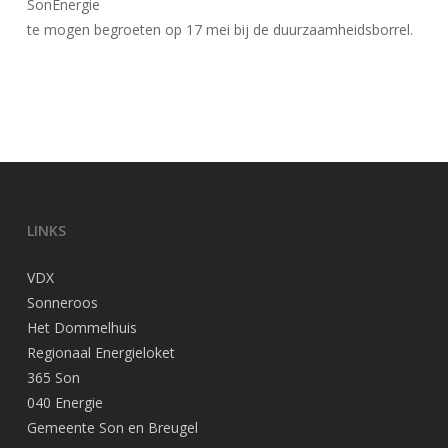
SonEnergie
te mogen begroeten op 17 mei bij de duurzaamheidsborrel.
LINKS
VDX
Sonneroos
Het Dommelhuis
Regionaal Energieloket
365 Son
040 Energie
Gemeente Son en Breugel