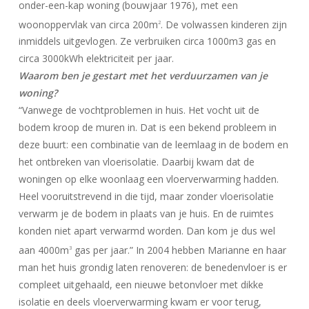
onder-een-kap woning (bouwjaar 1976), met een
woonoppervlak van circa 200m
. De volwassen kinderen zijn
2
inmiddels uitgevlogen. Ze verbruiken circa 1000m3 gas en
circa 3000kWh elektriciteit per jaar.
Waarom ben je gestart met het verduurzamen van je
woning?
“Vanwege de vochtproblemen in huis. Het vocht uit de
bodem kroop de muren in. Dat is een bekend probleem in
deze buurt: een combinatie van de leemlaag in de bodem en
het ontbreken van vloerisolatie. Daarbij kwam dat de
woningen op elke woonlaag een vloerverwarming hadden.
Heel vooruitstrevend in die tijd, maar zonder vloerisolatie
verwarm je de bodem in plaats van je huis. En de ruimtes
konden niet apart verwarmd worden. Dan kom je dus wel
aan 4000m
gas per jaar.” In 2004 hebben Marianne en haar
3
man het huis grondig laten renoveren: de benedenvloer is er
compleet uitgehaald, een nieuwe betonvloer met dikke
isolatie en deels vloerverwarming kwam er voor terug,