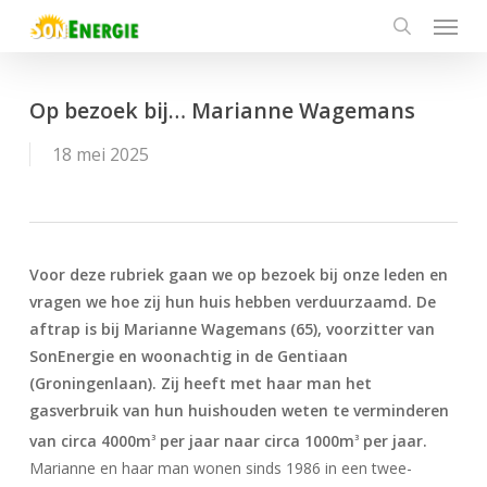
Menu
Skip
to
search
main
content
Op bezoek bij… Marianne Wagemans
18 mei 2025
Voor deze rubriek gaan we op bezoek bij onze leden en
vragen we hoe zij hun huis hebben verduurzaamd. De
aftrap is bij Marianne Wagemans (65), voorzitter van
SonEnergie en woonachtig in de Gentiaan
(Groningenlaan). Zij heeft met haar man het
gasverbruik van hun huishouden weten te verminderen
van circa 4000m
per jaar naar circa 1000m
per jaar.
3
3
Marianne en haar man wonen sinds 1986 in een twee-