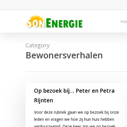
Skip
to
main
Ho
content
Category
Bewonersverhalen
Op
Op bezoek bij… Peter en Petra
bezoek
Rijnten
bij…
Peter
Voor deze rubriek gaan we op bezoek bij onze
en
leden en vragen we hoe zij hun huis hebben
Petra
verduurzaamd. Deze keer zijn we op bezoek