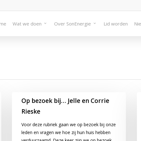
me
Wat we doen
Over SonEnergie
Lid worden
Ni
Op
O
Op bezoek bij… Jelle en Corrie
bezoek
b
Rieske
bij…
bi
Jelle
Ha
Voor deze rubriek gaan we op bezoek bij onze
en
e
leden en vragen we hoe zij hun huis hebben
Corrie
El
verduurzaamd. Deze keer zijn we op bezoek