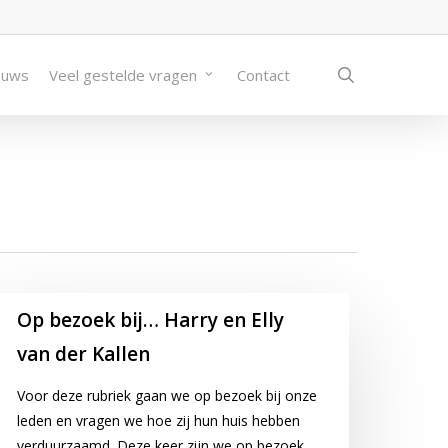
search
euws
Veel gestelde vragen
Contact
p
Op bezoek bij… Harry en Elly
ezoek
van der Kallen
j…
rry
Voor deze rubriek gaan we op bezoek bij onze
n
leden en vragen we hoe zij hun huis hebben
ly
verduurzaamd. Deze keer zijn we op bezoek