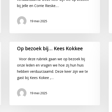
Rieske
v
bij Jelle en Corrie Rieske.…
de
Ka
19 mei 2025
Op
O
Op bezoek bij… Kees Kokkee
bezoek
b
bij…
bi
Voor deze rubriek gaan we op bezoek bij
Kees
M
onze leden en vragen we hoe zij hun huis
Kokkee
W
hebben verduurzaamd. Deze keer zijn we te
gast bij Kees Kokee ,…
19 mei 2025