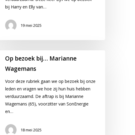
an
bij Harry en Elly van…
r
llen
19 mei 2025
p
Op bezoek bij… Marianne
ezoek
Wagemans
j…
arianne
Voor deze rubriek gaan we op bezoek bij onze
agemans
leden en vragen we hoe zij hun huis hebben
verduurzaamd. De aftrap is bij Marianne
Wagemans (65), voorzitter van SonEnergie
en…
18 mei 2025