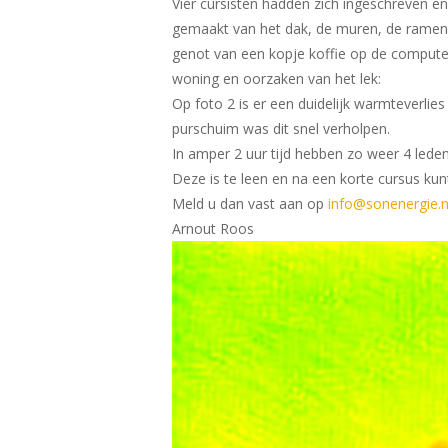
Vier cursisten hadden zich ingeschreven e
gemaakt van het dak, de muren, de ramen 
genot van een kopje koffie op de computer
woning en oorzaken van het lek:
Op foto 2 is er een duidelijk warmteverlie
purschuim was dit snel verholpen.
In amper 2 uur tijd hebben zo weer 4 led
Deze is te leen en na een korte cursus ku
Meld u dan vast aan op
info@sonenergie.n
Arnout Roos