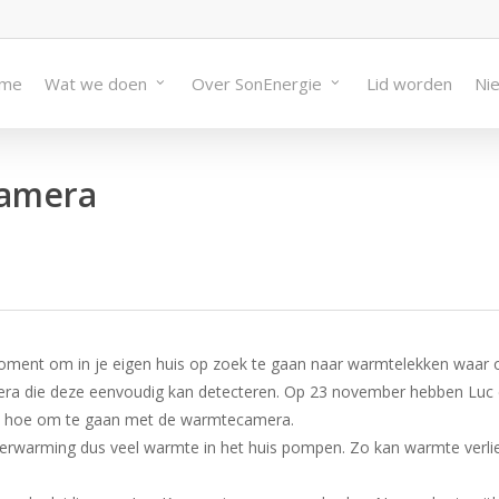
me
Wat we doen
Over SonEnergie
Lid worden
Ni
camera
oment om in je eigen huis op zoek te gaan naar warmtelekken waar o
ra die deze eenvoudig kan detecteren. Op 23 november hebben Luc 
en hoe om te gaan met de warmtecamera.
erwarming dus veel warmte in het huis pompen. Zo kan warmte verlie