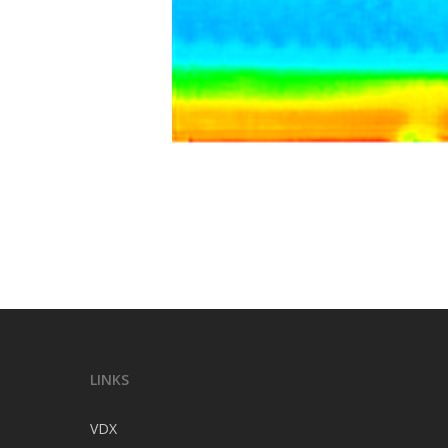
LINKS
VDX