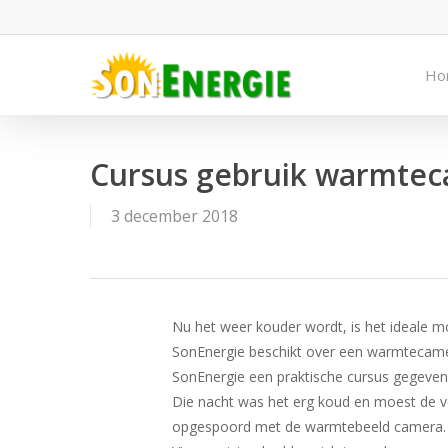
Skip
to
main
Ho
content
Cursus gebruik warmte
3 december 2018
Nu het weer kouder wordt, is het ideale m
SonEnergie beschikt over een warmtecame
SonEnergie een praktische cursus gegev
Die nacht was het erg koud en moest de v
opgespoord met de warmtebeeld camera.