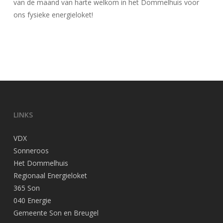
van de maand van harte welkom in het Dommelhuis voor
ons fysieke energieloket!
LINKS
VDX
Sonneroos
Het Dommelhuis
Regionaal Energieloket
365 Son
040 Energie
Gemeente Son en Breugel