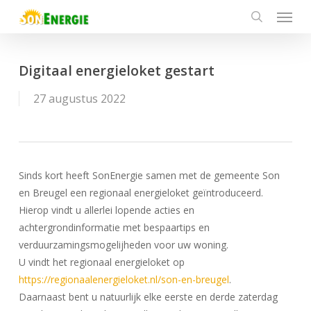
Menu
Skip
to
search
main
content
Digitaal energieloket gestart
27 augustus 2022
Sinds kort heeft SonEnergie samen met de gemeente Son
en Breugel een regionaal energieloket geïntroduceerd.
Hierop vindt u allerlei lopende acties en
achtergrondinformatie met bespaartips en
verduurzamingsmogelijheden voor uw woning.
U vindt het regionaal energieloket op
https://regionaalenergieloket.nl/son-en-breugel
.
Daarnaast bent u natuurlijk elke eerste en derde zaterdag